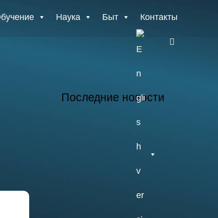
бучение
Наука
Быт
Контакты
E
n
g
Последние новости
26.07.2026
Отчет о практике
кафедры микологии
и альгологии 2026