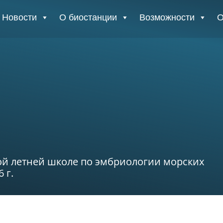
Новости
О биостанции
Возможности
О
рой летней школе по эмбриологии морских
 г.