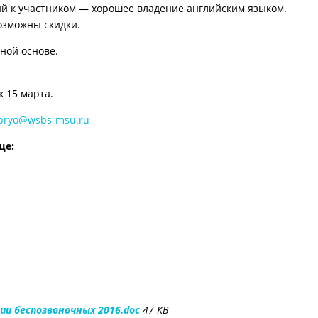
ий к участником — хорошее владение английским языком.
возможны скидки.
ной основе.
к 15 марта.
bryo@wsbs-msu.ru
це:
ии беспозвоночных 2016.doc
47 KB