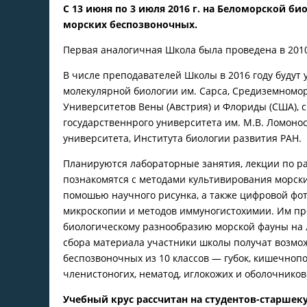
С 13 июня по 3 июля 2016 г. на Беломорской б
морских беспозвоночных.
Первая аналогичная Школа была проведена в 2010
В числе преподавателей Школы в 2016 году будут
молекулярной биологии им. Сарса, Средиземномор
Университетов Вены (Австрия) и Флориды (США), 
государственнрого университета им. М.В. Ломоно
университета, Института биологии развития РАН.
Планируются лабораторные занятия, лекции по р
познакомятся с методами культивирования морск
помошью научного рисунка, а также цифровой фо
микроскопии и методов иммуногистохимии. Им пр
биологическому разнообразию морской фауны на 
сбора материала участники школы получат возмо
беспозвоночных из 10 классов — губок, кишечноп
членистоногих, нематод, иглокожих и оболочников
Учебный крус рассчитан на студентов-старшек