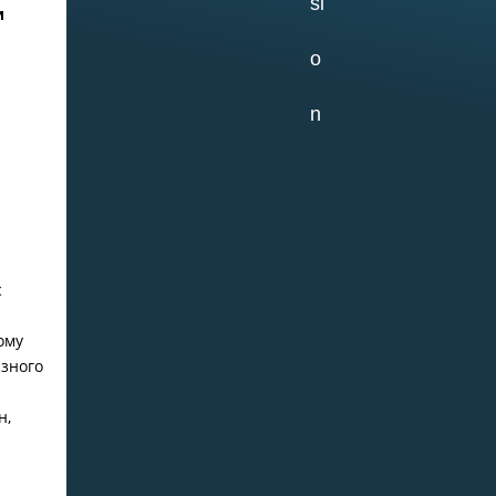
и
02.07.2026
Самое старое из
сохранившихся
зданий на ББС —
Кубрик
с
29.06.2026
ому
зного
«Водолазка»
н,