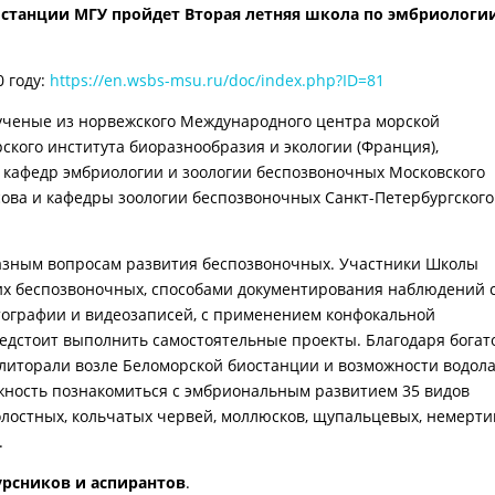
иостанции МГУ пройдет Вторая летняя школа по эмбриологи
 году:
https://en.wsbs-msu.ru/doc/index.php?ID=81
 ученые из норвежского Международного центра морской
ского института биоразнообразия и экологии (Франция),
с кафедр эмбриологии и зоологии беспозвоночных Московского
сова и кафедры зоологии беспозвоночных Санкт-Петербургского
азным вопросам развития беспозвоночных. Участники Школы
их беспозвоночных, способами документирования наблюдений 
тографии и видеозаписей, с применением конфокальной
едстоит выполнить самостоятельные проекты. Благодаря богат
литорали возле Беломорской биостанции и возможности водола
жность познакомиться с эмбриональным развитием 35 видов
олостных, кольчатых червей, моллюсков, щупальцевых, немерти
.
урсников и аспирантов
.