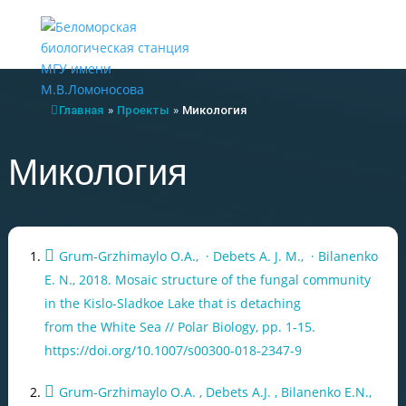
Меню
Главная
»
Проекты
»
Микология
Микология
Grum-Grzhimaylo O.A., · Debets A. J. M., · Bilanenko
E. N., 2018. Mosaic structure of the fungal community
in the Kislo-Sladkoe Lake that is detaching
from the White Sea // Polar Biology, pp. 1-15.
https://doi.org/10.1007/s00300-018-2347-9
Grum-Grzhimaylo O.A. , Debets A.J. , Bilanenko E.N.,