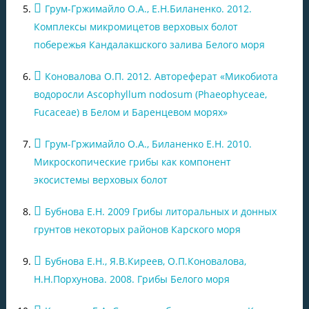
Грум-Гржимайло О.А., Е.Н.Биланенко. 2012.
Комплексы микромицетов верховых болот
побережья Кандалакшского залива Белого моря
Коновалова О.П. 2012. Автореферат «Микобиота
водоросли Ascophyllum nodosum (Phaeophyceae,
Fucaceae) в Белом и Баренцевом морях»
Грум-Гржимайло О.А., Биланенко Е.Н. 2010.
Микроскопические грибы как компонент
экосистемы верховых болот
Бубнова Е.Н. 2009 Грибы литоральных и донных
грунтов некоторых районов Карского моря
Бубнова Е.Н., Я.В.Киреев, О.П.Коновалова,
Н.Н.Порхунова. 2008. Грибы Белого моря