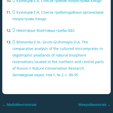
Кузнецов Е.А. Список грибов полуострова Киндо
Кузнецов Е.А. Список грибоподобных организмов
полуострова Киндо
Некоторые болетовые грибы ББС
Bilanenko E.N., Grum-Grzhimaylo O.A. The
comparative analysis of the cultured micromycetes in
oligotrophic peatlands of natural biosphere
reservations located in the northern and central parts
of Russia // Nature Conservation Research.
Заповедная наука, том 1, № 2, с. 90-95
←
Мейобентология
Микробиология
→