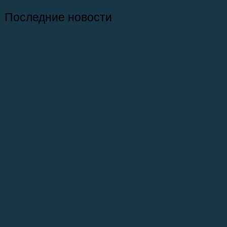
Последние новости
26.07.2026
Отчет о практике кафедры микологии и
альгологии 2026
02.07.2026
Самое старое из сохранившихся зданий
на ББС — Кубрик