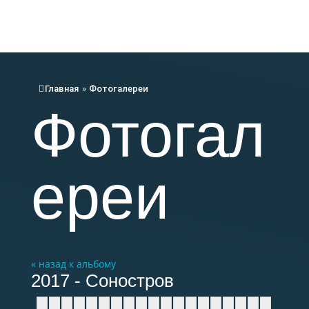
Меню
Главная
»
Фотогалереи
Фотогал
ереи
« назад к альбому
2017 - Соностров