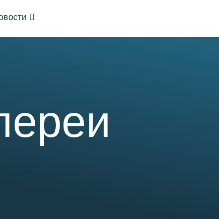
овости
О биостанции
Возможности
Обуче
лереи