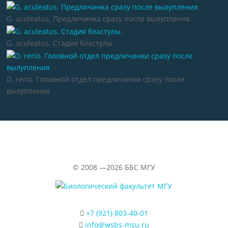
G. aculeatus. Предличинка сразу после вылупления
G. aculeatus. Стадия бластулы.
D. rerio. Головной отдел предличинки сразу после
вылупления
©
2008 —2026
ББС МГУ
+7 (921) 803-40-01
info@wsbs-msu.ru