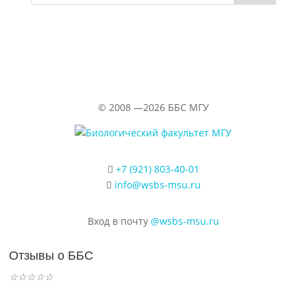
биостанции
table
Количество
26
50
58
МГУ
with
участников
4
Количество
rows
устных
12
31
28
and
докладов
14
columns
©
2008 —2026
ББС МГУ
Общее
follows.
количество
20
43
48
докладов
+7 (921) 803-40-01
info@wsbs-msu.ru
Вход в почту
@wsbs-msu.ru
Отзывы о ББС
☆
☆
☆
☆
☆