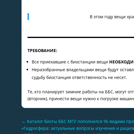
В этом году вещи хр
ТРЕБОВАНИЕ:
Все приехавшие с биостанции вещи
НЕОБХОДИМ
Неразобранные владельцами вещи будут остав
судьбу биостанция ответственность не несет.
Те, кто планирует зимние работы на ББС, могут о
(вторник), принести вещи нужно к погрузке машин
←
Каталог биоты ББС МГУ пополнился 96 видами про
«Гидросфера: актуальные вопросы изучения и рацио