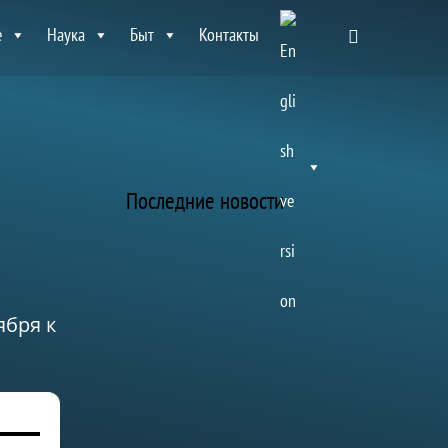
E
е
Наука
Быт
Контакты
n
g
Последние новости
26.07.2026
ября к
Отчет о практике кафедры
микологии и альгологии 2026