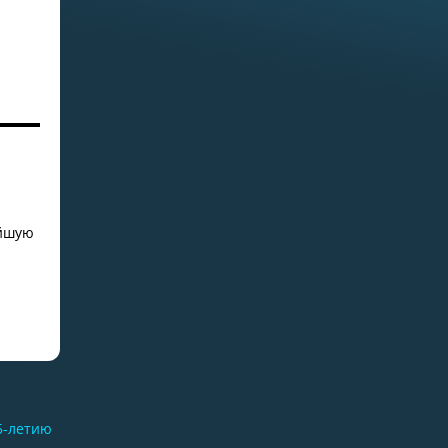
02.07.2026
Самое старое из
сохранившихся зданий на ББС
— Кубрик
ейшую
29.06.2026
«Водолазка»
5-летию