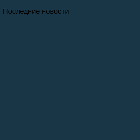
Последние новости
26.07.2026
Отчет о практике кафедры микологии и
альгологии 2026
02.07.2026
Самое старое из сохранившихся зданий
на ББС — Кубрик