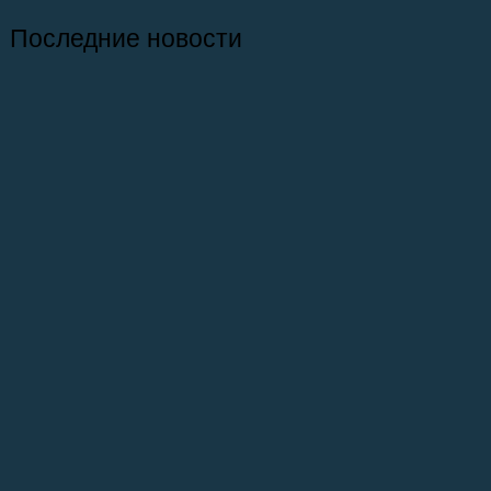
Последние новости
26.07.2026
Отчет о практике кафедры микологии и
альгологии 2026
02.07.2026
Самое старое из сохранившихся зданий
на ББС — Кубрик