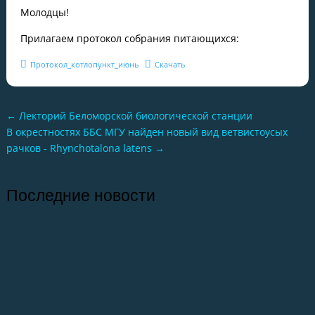
Молодцы!
Прилагаем протокол собрания питающихся:
Протокол_котлопункт_июнь
Скачать
←
Лекторий Беломорской биологической станции
В окрестностях ББС МГУ найден новый вид ветвистоусых
рачков - Rhynchotalona latens
→
Последние новости
26.07.2026
Отчет о практике кафедры микологии и