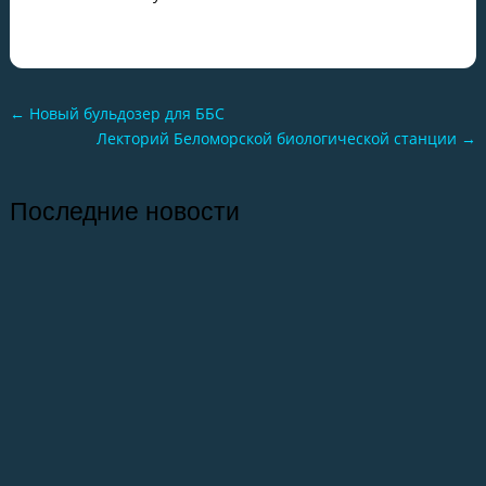
←
Новый бульдозер для ББС
Лекторий Беломорской биологической станции
→
Последние новости
26.07.2026
Отчет о практике кафедры микологии и
альгологии 2026