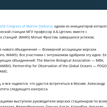
d Congress of Marine Stations),
одним из инициаторов которог
еской станции МГУ профессор А.Б.Цетлин, вместе с
их станций (MARS) Мэтью Фростом, завершился успехом.
ие нового объединения — Всемирной ассоциации морских
tions, WAMS). Все участники с энтузиазмом одобрили эту идею. Ее
ющих объединений: The Marine Biological Association — MBA,
 JAMBIO, Partnership for Observation of the Global Oceans — POGO
SAMS.
 и все надеются, что удастся встретиться в Москве. Александр
итета следующего конгресса.
тациями выступили руководители морских стационаров по всем
Бразилии, Великобритании, Греции, Китая, Колумбии, Израиля,