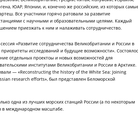
ена, ЮАР, Японии, и, конечно же российские, из которых самы
ртеш. Все участники горячо ратовали за развитие
станциями с научными и образовательными целями. Каждый
шением приезжать к ним и налаживать сотрудничество.
сессия «Развитие сотрудничества Великобритании и России в
: приоритеты исследований и будущие возможности». Состояло
ние отдельных проектоы и новых возможностей для
вательскими институтами Великобритании и России в Арктике.
ли — «Reconstructing the history of the White Sea: Joining
ussian research efforts», был представлен Беломорской
олько одна из лучших морских станций России (а по некоторым
в в международном масштабе.