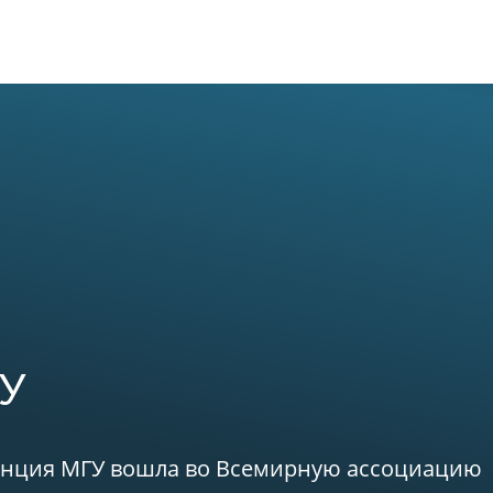
овости
О биостанции
Возможности
Обуче
ГУ
танция МГУ вошла во Всемирную ассоциацию