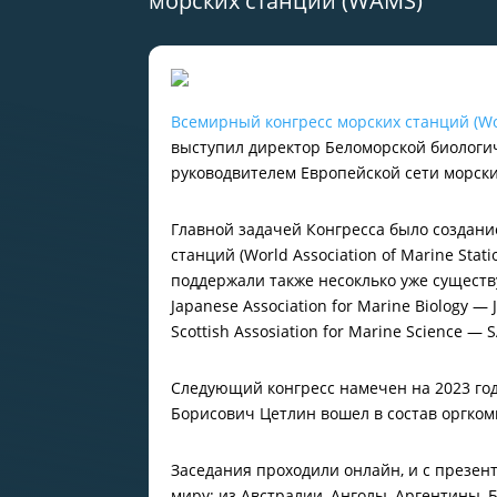
морских станций (WAMS)
Всемирный конгресс морских станций (Worl
выступил директор Беломорской биологич
руководвителем Европейской сети морск
Главной задачей Конгресса было создан
станций (World Association of Marine Sta
поддержали также несоклько уже существу
Japanese Association for Marine Biology —
Scottish Assosiation for Marine Science — 
Следующий конгресс намечен на 2023 год,
Борисович Цетлин вошел в состав оргком
Заседания проходили онлайн, и с презен
миру: из Австралии, Анголы, Аргентины, 