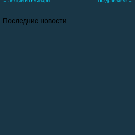
←
Лекции и семинары
Поздравляем!
→
Последние новости
26.07.2026
Отчет о практике кафедры микологии и
альгологии 2026
02.07.2026
Самое старое из сохранившихся зданий
на ББС — Кубрик