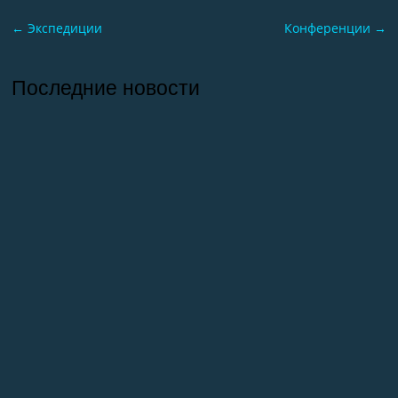
←
Экспедиции
Конференции
→
Последние новости
26.07.2026
Отчет о практике кафедры микологии и
альгологии 2026
02.07.2026
Самое старое из сохранившихся зданий