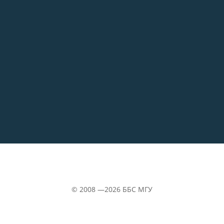
02.07.2026
Самое старое из сохранившихся зданий
на ББС — Кубрик
29.06.2026
«Водолазка»
©
2008 —2026
ББС МГУ