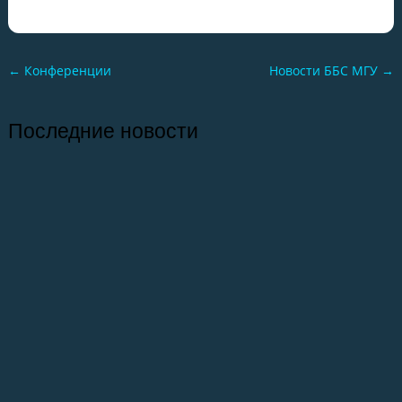
←
Конференции
Новости ББС МГУ
→
Последние новости
26.07.2026
Отчет о практике кафедры микологии и
альгологии 2026