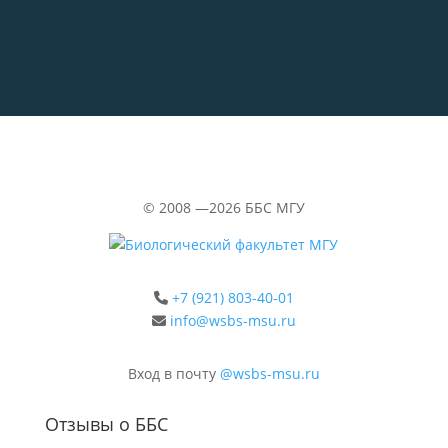
«Водолазка»
©
2008 —2026
ББС МГУ
+7 (921) 803-40-01
info@wsbs-msu.ru
Вход в почту
@wsbs-msu.ru
Отзывы о ББС