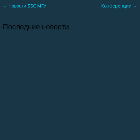
←
Новости ББС МГУ
Конференции
→
Последние новости
26.07.2026
Отчет о практике кафедры микологии и
альгологии 2026
02.07.2026
Самое старое из сохранившихся зданий