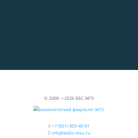
на ББС — Кубрик
29.06.2026
«Водолазка»
©
2008 —2026
ББС МГУ
+7 (921) 803-40-01
info@wsbs-msu.ru