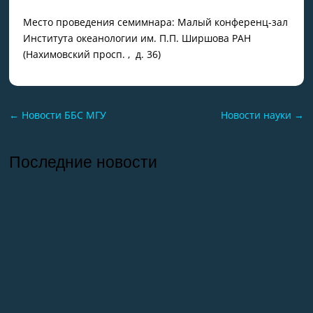
Место проведения семимнара: Малый конференц-зал
Института океанологии им. П.П. Ширшова РАН
(Нахимовский просп. , д. 36)
←
Новости ББС МГУ
Новости науки
→
Последние новости
26.07.2026
Отчет о практике кафедры микологии и
альгологии 2026