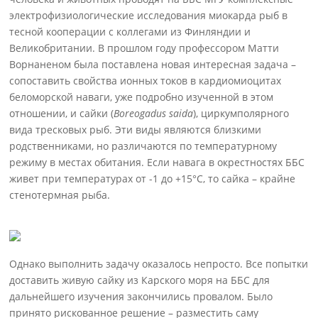
электрофизиологические исследования миокарда рыб в
тесной кооперации с коллегами из Финляндии и
Великобритании. В прошлом году профессором Матти
Ворнаненом была поставлена новая интересная задача –
сопоставить свойства ионных токов в кардиомиоцитах
беломорской наваги, уже подробно изученной в этом
отношении, и сайки (
Boreogadus saida
), циркумполярного
вида тресковых рыб. Эти виды являются близкими
родственниками, но различаются по температурному
режиму в местах обитания. Если навага в окрестностях ББС
живет при температурах от -1 до +15°С, то сайка – крайне
стенотермная рыба.
Однако выполнить задачу оказалось непросто. Все попытки
доставить живую сайку из Карского моря на ББС для
дальнейшего изучения закончились провалом. Было
принято рискованное решение – разместить саму