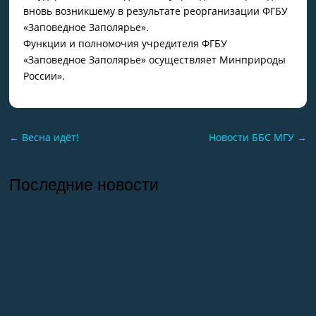
вновь возникшему в результате реорганизации ФГБУ
«Заповедное Заполярье».
Функции и полномочия учредителя ФГБУ
«Заповедное Заполярье» осуществляет Минприроды
России».
←
Весна идёт!
Новости ББС МГУ
→
Последние новости
26.07.2026
Отчет о практике кафедры микологии и
альгологии 2026