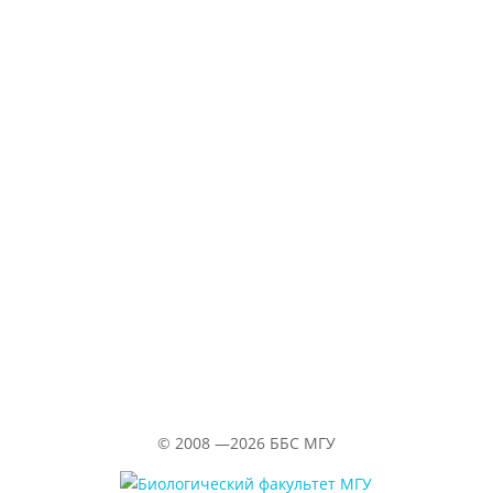
Самое старое из сохранившихся зданий
на ББС — Кубрик
29.06.2026
«Водолазка»
©
2008 —2026
ББС МГУ