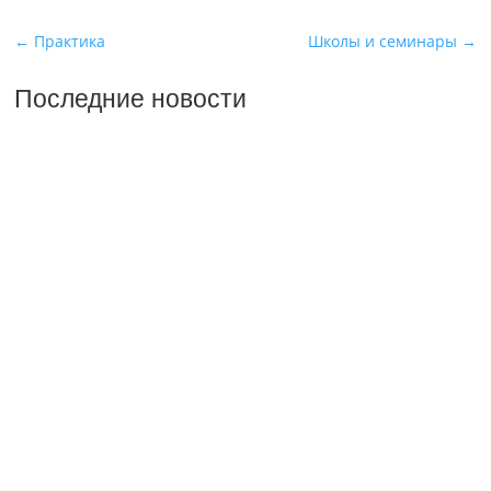
←
Практика
Школы и семинары
→
Последние новости
26.07.2026
Отчет о практике кафедры микологии и
альгологии 2026
02.07.2026