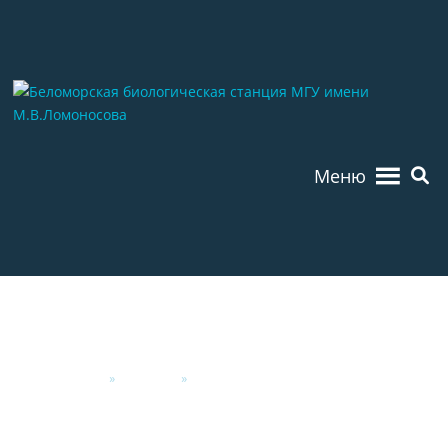
Меню
Главная
»
Новости
»
Новости друзей ББС