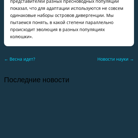
представителей разных пресноводных популяций
показал, что для адаптации используются не совсем
одинаковые наборы островов дивергенции. Мы
пытаемся понять, в какой степени параллельно
происходит эволюция в разных популяциях
колюшки».
←
Весна идет?
Новости науки
→
Последние новости
26.07.2026
Отчет о практике кафедры микологии и
альгологии 2026