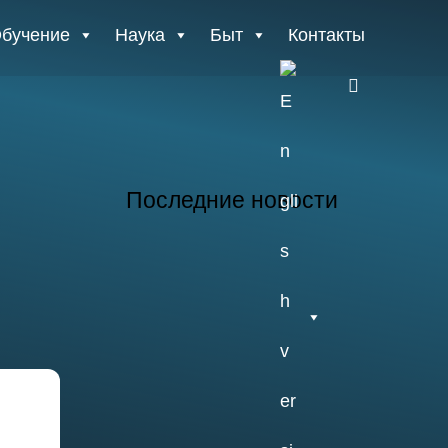
бучение
Наука
Быт
Контакты
E
n
g
Последние новости
26.07.2026
Отчет о практике
кафедры микологии
и альгологии 2026