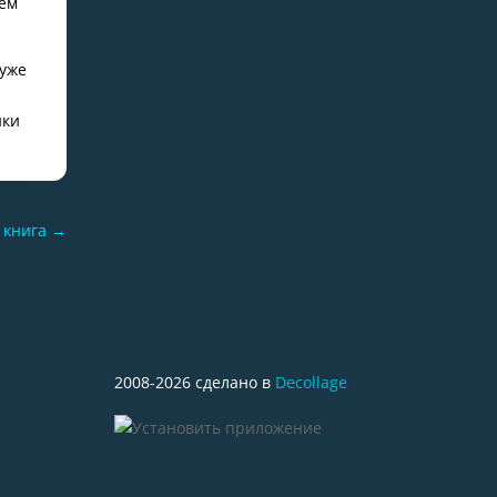
дем
 уже
йки
 книга
→
2008-2026 сделано в
Decollage