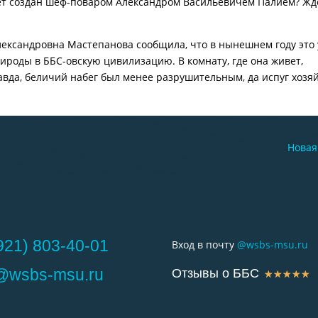
удет создан шеф-поваром Александром Васильевичем Палием? Ж
ександровна Мастепанова сообщила, что в нынешнем году это
роды в ББС-овскую цивилизацию. В комнату, где она живет,
авда, беличий набег был менее разрушительным, да испуг хозя
Новая
921) 803-40-01
Вход в почту
@wsbs-msu.ru
o@wsbs-msu.ru
Отзывы о ББС
☆
☆
☆
☆
☆