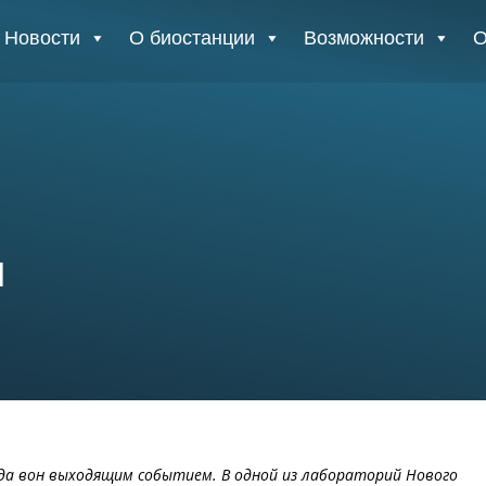
Новости
О биостанции
Возможности
О
и
да вон выходящим событием. В одной из лабораторий Нового