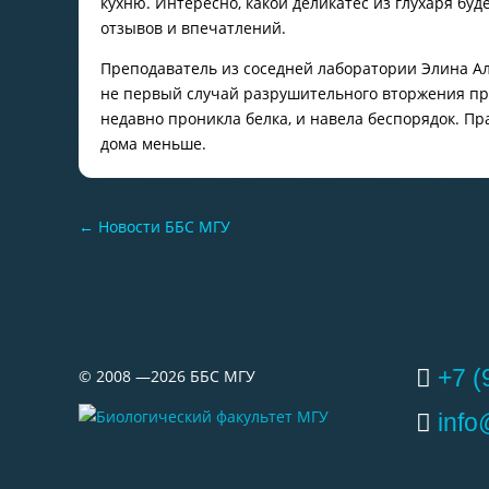
кухню. Интересно, какой деликатес из глухаря б
отзывов и впечатлений.
Преподаватель из соседней лаборатории Элина Ал
не первый случай разрушительного вторжения при
недавно проникла белка, и навела беспорядок. Пр
дома меньше.
←
Новости ББС МГУ
+7 (
©
2008 —2026
ББС МГУ
inf