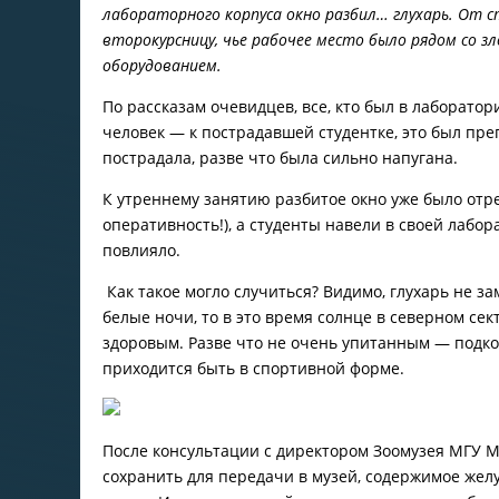
лабораторного корпуса окно разбил… глухарь. От с
второкурсницу, чье рабочее место было рядом со з
оборудованием.
По рассказам очевидцев, все, кто был в лаборатори
человек — к пострадавшей студентке, это был пр
пострадала, разве что была сильно напугана.
К утреннему занятию разбитое окно уже было отр
оперативность!), а студенты навели в своей лабо
повлияло.
Как такое могло случиться? Видимо, глухарь не зам
белые ночи, то в это время солнце в северном сек
здоровым. Разве что не очень упитанным — подкож
приходится быть в спортивной форме.
После консультации с директором Зоомузея МГУ
сохранить для передачи в музей, содержимое желу