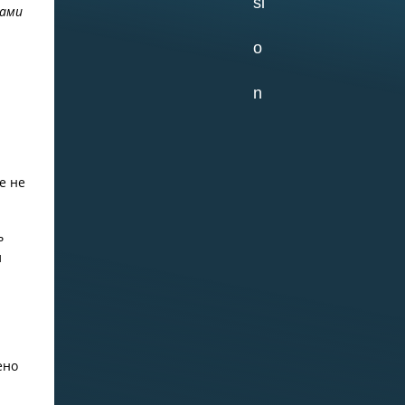
ками
02.07.2026
Самое старое из
сохранившихся
зданий на ББС —
Кубрик
е не
ь
л
29.06.2026
«Водолазка»
ено