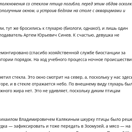
толкновения со стеклом птица погибла, перед этим обдав оскол
лополучным окном, и устроив бедлам на столе с аквариумами и
и, тут же бросились к глухарю (биологи, однако!), и лишь один
еподаватель Артем Юрьевич Синев. К счастью, девушка не
емонтировано (спасибо хозяйственной службе биостанции за
ратории порядок. На ход учебного процесса ночное происшестви
етил стекла. Это окно смотрит на север, а, поскольку у нас здес
торе, и в стекле отражается небо. По внешнему виду глухарь бы
ного жира нет. Это не удивляет, поскольку диким птицам
 Михаилом Владимировичем Калякиным шкурку птицы было реш
дка — зафиксировать и тоже передать в Зоомузей, а мясо — на