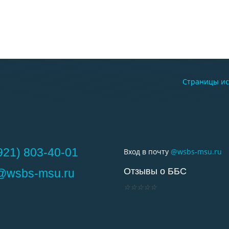
Страницы ис
921) 803-40-01
Вход в почту
@wsbs-msu.ru
Отзывы о ББС
o@wsbs-msu.ru
☆
☆
☆
☆
☆