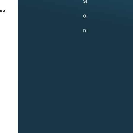
чки
02.07.2026
Самое старое из
сохранившихся
зданий на ББС —
Кубрик
29.06.2026
«Водолазка»