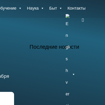
бучение
Наука
Быт
Контакты
E
n
g
Последние новости
26.07.2026
абря
Отчет о практике
кафедры микологии
и альгологии 2026