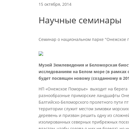
15 октября, 2014
Научные семинары
Семинар о национальном парке "Онежское п
Музей Землеведения и Беломорская био
исследованиям на Белом море (в рамках с
будет посвящен новому (созданному в 20
НП «Онежское Поморье» выходит на берега 
разнообразные приморские ландшафты Оне
Балтийско-Беломорского пролетного пути п
территории служит местом зимовки морских 
деревень и призван решить одну из сложн
изолированных северных прибрежных поселе
властям, чтобы голова о них не болела), но