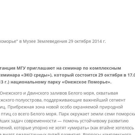
оморье" в Музее Землеведения 29 октября 2014 г.
станция МГУ приглашают на семинар по комплексным
еминара «ЭКО среды»), который состоится 29 октября в 17.
13 г.) национальному парку «Онежское Поморье».
Онежского и Двинского заливов Белого моря, охватывая
жского полуострова, поддерживающие важнейший сегмент
тиц. Прибрежная зона новой особо охраняемой природной
птиц со всего Белого моря. Парк окружает земли семи поморск
ейших задач современности — помочь устойчивому развитию
ний, которые упорно не хотят «умирать» (как втайне хотелось
 не видят реалистичных путей развития. Вопросы комплексного