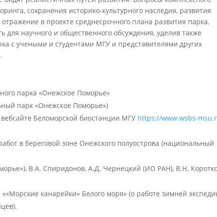
оринга, сохранения историко-культурного наследия, развития
отражение в проекте среднесрочного плана развития парка,
ть для научного и общественного обсуждения, уделив также
ка с учеными и студентами МГУ и представителями других
.
ного парка «Онежское Поморье»
льный парк «Онежское Поморье»)
на вебсайте Беломорской биостанции МГУ
https://www.wsbs-msu.r
абот в береговой зоне Онежского полуострова (национальный
оморье»), В.А. Спиридонов, А.Д. Чернецкий (ИО РАН), В.Н. Коротк
«Морские канарейки» Белого моря» (о работе зимней экспед
цев).