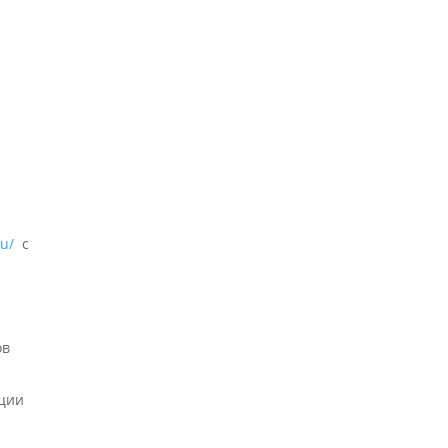
Самое старое из
сохранившихся зданий на
ББС — Кубрик
29.06.2026
«Водолазка»
u/
с
ов
иции