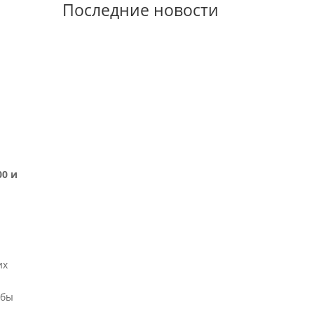
Последние новости
26.07.2026
Отчет о практике кафедры
микологии и альгологии
00 и
2026
их
02.07.2026
 бы