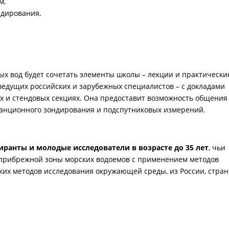
м,
ндирования,
х вод будет сочетать элементы школы – лекции и практически
 ведущих российских и зарубежных специалистов – с докладами
х и стендовых секциях. Она предоставит возможность общения
анционного зондирования и подспутниковых измерений.
иранты и молодые исследователи в возрасте до 35 лет
, чьи
прибрежной зоны морских водоемов с применением методов
их методов исследования окружающей среды, из России, стран