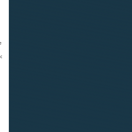
«Водолазка»
е
 с