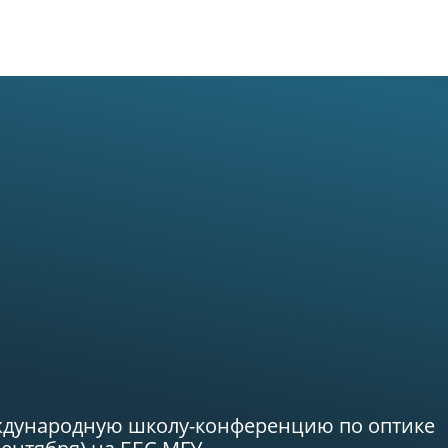
Новости
О биостанции
Возможности
Обучение
ждународную школу-конференцию по оптике