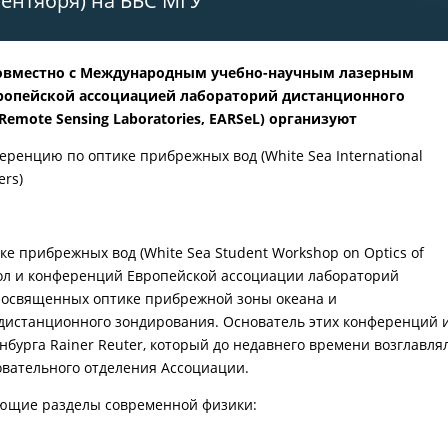
 сентября) на ББС МГУ
совместно с Международным учебно-научным лазерным
вропейской ассоциацией лабораторий дистанционного
Remote Sensing Laboratories, EARSeL) организуют
енцию по оптике прибрежных вод (White Sea International
ers)
е прибрежных вод (White Sea Student Workshop on Optics of
кол и конференций Европейской ассоциации лабораторий
 посвященных оптике прибрежной зоны океана и
дистанционного зондирования. Основатель этих конференций 
бурга Rainer Reuter, который до недавнего времени возглавля
овательного отделения Ассоциации.
ующие разделы современной физики: