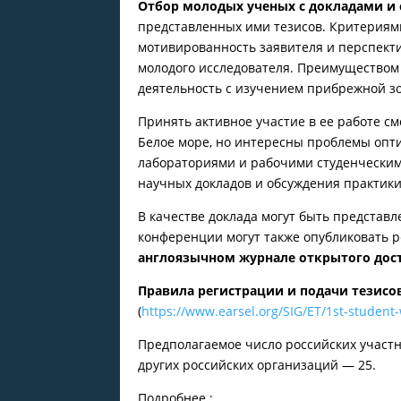
Отбор молодых ученых с докладами и
представленных ими тезисов. Критериями
мотивированность заявителя и перспект
молодого исследователя. Преимуществом
деятельность с изучением прибрежной з
Принять активное участие в ее работе см
Белое море, но интересны проблемы опти
лабораториями и рабочими студенческими
научных докладов и обсуждения практик
В качестве доклада могут быть представ
конференции могут также опубликовать р
англоязычном журнале открытого дост
Правила регистрации и подачи тезисо
(
https://www.earsel.org/SIG/ET/1st-student
Предполагаемое число российских участн
других российских организаций — 25.
Подробнее :