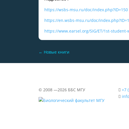
https://wsbs-msu.ru/doc/index.php?ID=150
https://en.wsbs-msu.ru/doc/index.php?ID=
https://www.earsel.org/SIG/ET/1st-student
←
Новые книги
©
2008 —2026
ББС МГУ
+7 
inf