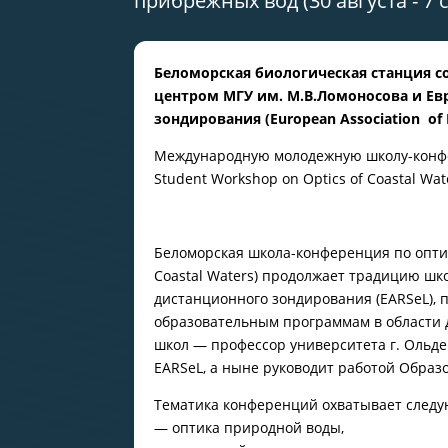
прибрежных вод (30 августа - 7
Беломорская биологическая станция 
центром МГУ им. М.В.Ломоносова и Е
зондирования (European Association of 
Международную молодежную школу-конфер
Student Workshop on Optics of Coastal Wat
Беломорская школа-конференция по оптик
Coastal Waters) продолжает традицию ш
дистанционного зондирования (EARSeL),
образовательным программам в области 
школ — профессор университета г. Ольден
EARSeL, а ныне руководит работой Образ
Тематика конференций охватывает след
— оптика природной воды,