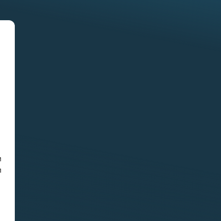
Отчет о практике кафедры
микологии и альгологии
2026
02.07.2026
Самое старое из
сохранившихся зданий на
ББС — Кубрик
и
л
29.06.2026