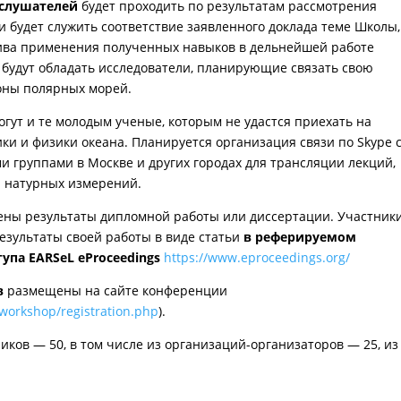
 слушателей
будет проходить по результатам рассмотрения
 будет служить соответствие заявленного доклада теме Школы,
ива применения полученных навыков в дельнейшей работе
 будут обладать исследователи, планирующие связать свою
оны полярных морей.
огут и те молодым ученые, которым не удастся приехать на
ки и физики океана. Планируется организация связи по Skype 
 группами в Москве и других городах для трансляции лекций,
и натурных измерений.
лены результаты дипломной работы или диссертации. Участник
езультаты своей работы в виде статьи
в реферируемом
упа EARSeL eProceedings
https://www.eproceedings.org/
в
размещены на сайте конференции
-workshop/registration.php
).
иков — 50, в том числе из организаций-организаторов — 25, из