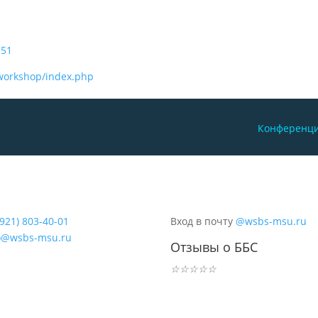
151
-workshop/index.php
Конференц
(921) 803-40-01
Вход в почту
@wsbs-msu.ru
o@wsbs-msu.ru
Отзывы о ББС
☆
☆
☆
☆
☆