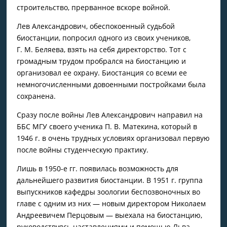
строительство, прерванное вскоре войной.
Лев Александрович, обеспокоенный судьбой
биостанции, попросил одного из своих учеников,
Г. М. Беляева, взять на себя директорство. Тот с
громадным трудом пробрался на биостанцию и
организовал ее охрану. Биостанция со всеми ее
немного­численными довоенными постройками была
сохранена.
Сразу после войны Лев Александрович направил на
ББС МГУ своего ученика П. В. Матекина, который в
1946 г. в очень трудных условиях организовал первую
после войны студенчес­кую практику.
Лишь в 1950-е гг. появилась возможность для
дальнейшего развития биостанции. В 1951 г. группа
выпускников кафедры зоологии беспозвоночных во
главе с одним из них — новым директором Николаем
Андреевичем Перцовым — выехала на биостанцию,
руководствуясь наставлениями и помощью Льва