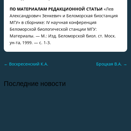
ПО МАТЕРИАЛАМ РЕДАКЦИОННОЙ СТАТЬИ
«Лев
Александрович Зенкевич и Беломорская биостанция
МГУ» в сборнике: IV научная конференция
Беломорской биологической станции МГУ:
Материалы. — М.: Изд. Беломорской биол. ст. Моск.
ун-та, 1999. — с. 1-3.
←
Воскресенский К.А.
Броцкая В.А.
→
Последние новости
26.07.2026
Отчет о практике кафедры микологии и