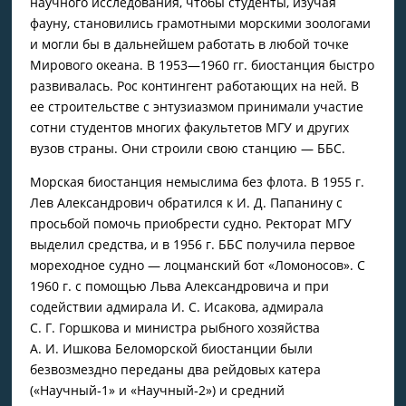
научного исследования, чтобы студенты, изучая
фауну, становились грамотными морскими зоологами
и могли бы в дальнейшем работать в любой точке
Мирового океана. В 1953—1960 гг. биостанция быстро
развивалась. Рос контингент работающих на ней. В
ее строительстве с энтузиазмом принимали участие
сотни студентов многих факультетов МГУ и других
вузов страны. Они строили свою станцию — ББС.
Морская биостанция немыслима без флота. В 1955 г.
Лев Александрович обратился к И. Д. Папанину с
просьбой помочь приобрести судно. Ректорат МГУ
выделил средства, и в 1956 г. ББС получила первое
мореходное судно — лоцманский бот «Ломоносов». С
1960 г. с помощью Льва Александровича и при
содействии адмирала И. С. Исакова, адмирала
С. Г. Горшкова и министра рыбного хозяйства
А. И. Ишкова Беломорской биостанции были
безвозмездно переданы два рейдовых катера
(«Научный‑1» и «Научный‑2») и средний