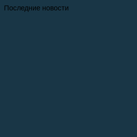
Последние новости
26.07.2026
Отчет о практике кафедры микологии и
альгологии 2026
02.07.2026
Самое старое из сохранившихся зданий
на ББС — Кубрик