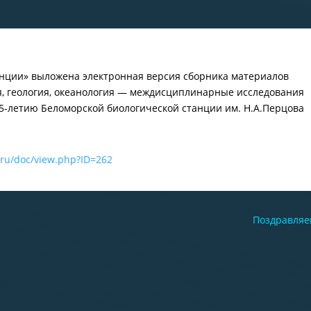
енции» выложена электронная версия сборника материалов
, геология, океанология — междисциплинарные исследования
5-летию Беломорской биологической станции им. Н.А.Перцова
.ru/doc/view.php?ID=262
Поздравляе