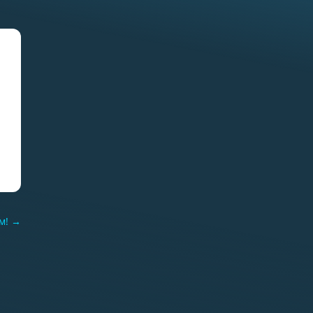
Отчет о практике кафедры
микологии и альгологии
2026
02.07.2026
Самое старое из
сохранившихся зданий на
ББС — Кубрик
м!
→
29.06.2026