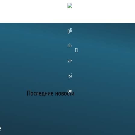
E
Наука
Быт
Контакты
n
g
Последние новости
е
26.07.2026