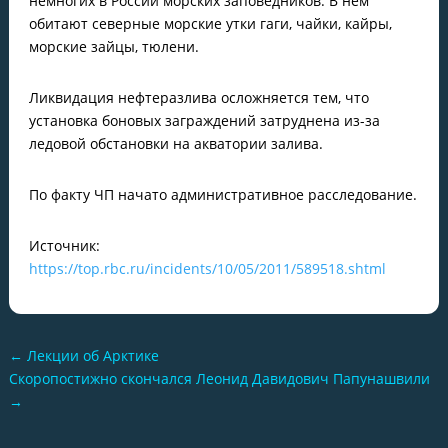
немногих в России морских заповедников. В нем
обитают северные морские утки гаги, чайки, кайры,
морские зайцы, тюлени.
Ликвидация нефтеразлива осложняется тем, что
установка боновых заграждений затруднена из-за
ледовой обстановки на акватории залива.
По факту ЧП начато административное расследование.
Источник:
https://top.rbc.ru/incidents/10/05/2011/589518.shtml
←
Лекции об Арктике
Скоропостижно скончался Леонид Давидович Папунашвили
→