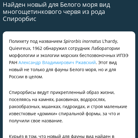
Найден новый для Белого моря вид
многощетинкового червя из рода
Спирорбис
Полихету под названием
Spirorbis inornatus
L’hardy,
Quievreux, 1962 обнаружил сотрудник Лаборатории
морфологии и экологии морских беспозвоночных ИПЭЭ
РАН
Александр Владимирович Ржавский
. Этот вид
новый не только для фауны Белого моря, но и для
России в целом.
Спирорбисы ведут прикрепленный образ жизни,
поселяясь на камнях, раковинах, водорослях,
ракообразных, мшанках, гидроидах, и строя маленькие
известковые «домики» спиральной формы, за что и
получили свое название.
Курьёз в том, что новый для фауны вид найден в