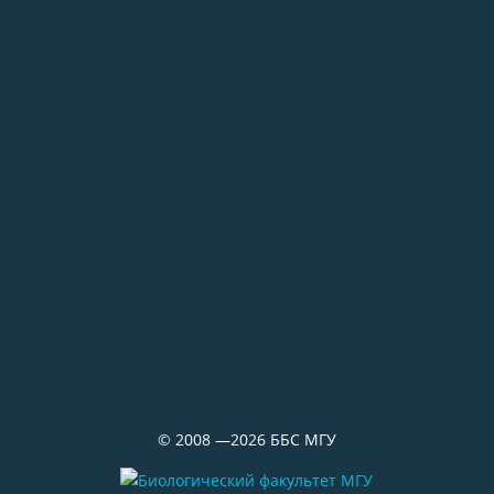
02.07.2026
Самое старое из сохранившихся зданий
на ББС — Кубрик
29.06.2026
«Водолазка»
©
2008 —2026
ББС МГУ