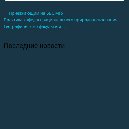
←
Приезжающим на ББС МГУ
Практика кафедры рационального природопользования
Географического факультета
→
Последние новости
26.07.2026
Отчет о практике кафедры микологии и
альгологии 2026