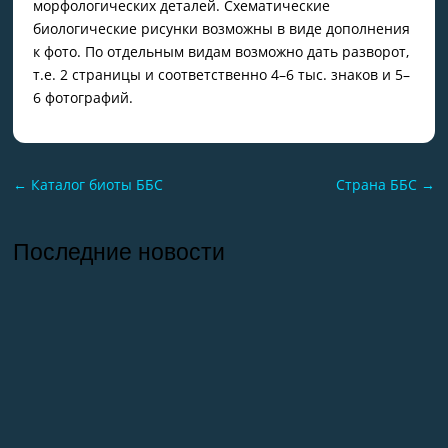
морфологических деталей. Схематические
биологические рисунки возможны в виде дополнения
к фото. По отдельным видам возможно дать разворот,
т.е. 2 страницы и соответственно 4–6 тыс. знаков и 5–
6 фотографий.
←
Каталог биоты ББС
Страна ББС
→
Последние новости
26.07.2026
Отчет о практике кафедры микологии и
альгологии 2026