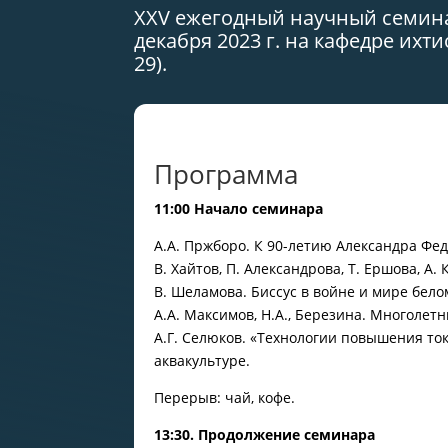
XXV ежегодный научный семина
декабря 2023 г. на кафедре ихт
29).
Программа
11:00 Начало семинара
А.А. Пржборо. К 90-летию Александра Фе
В. Хайтов, П. Александрова, Т. Ершова, А. 
В. Шеламова. Биссус в войне и мире бел
А.А. Максимов, Н.А., Березина. Многолет
А.Г. Селюков. «Технологии повышения то
аквакультуре.
Перерыв: чай, кофе.
13:30. Продолжение семинара