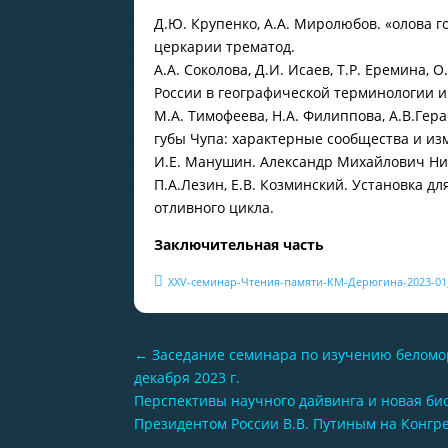
Д.Ю. Крупенко, А.А. Миролюбов. «олова г
церкарии трематод.
А.А. Соколова, Д.И. Исаев, Т.Р. Еремина,
России в географической терминологии и 
М.А. Тимофеева, Н.А. Филиппова, А.В.Ге
губы Чупа: характерные сообщества и изм
И.Е. Манушин. Александр Михайлович Ник
П.А.Лезин, Е.В. Козминский. Установка 
отливного цикла.
Заключительная часть
XXV-семинар-Чтения-памяти-КМ-Дерюгина-2023-01
←
Заседание семинара по изучению беломор
декабря 2023 г.
Перспективы научного дайвинга и новая би
Президентом России В.В. Путиным на Конгр