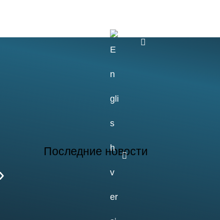
ние
Наука
Быт
Контакты
E
n
g
Последние новости
»
26.07.2026