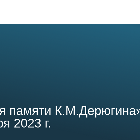
овости
О биостанции
Возможности
Обуче
я памяти К.М.Дерюгина
я 2023 г.