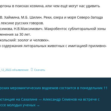
оргоны в поисках хозяина, или чем ещё могут нас удивить
 О.В. Хаймина, М.Б. Шилин. Реки, озера и моря Северо-Запада
лексике русских говоров.
расимова, Н.В.Максимович. Макробентос сублиторальной зоны
енения за 30 лет.
ольский: зоолог и человек».
для содержания литоральных животных с имитацией приливно-
_12_2022-объявление
Скачать
ских меромиктических водоемов состоится в понедельник 11
останция на Сахалине — Александр Семенов на встрече с
ессе молодых ученых
→