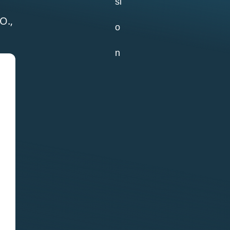
О.,
Отчет о практике
кафедры
микологии и
альгологии 2026
02.07.2026
Самое старое из
сохранившихся
зданий на ББС —
Кубрик