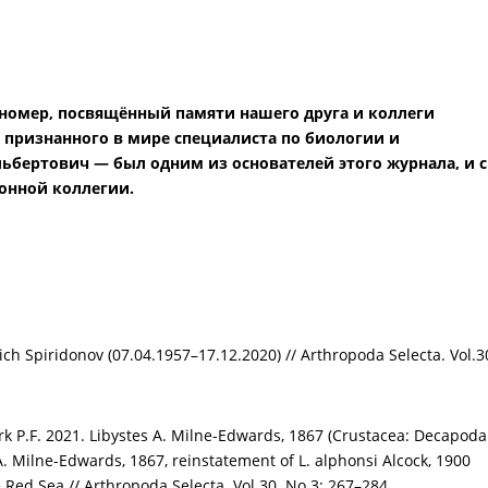
 номер, посвящённый памяти нашего друга и коллеги
признанного в мире специалиста по биологии и
ьбертович — был одним из основателей этого журнала, и с
ионной коллегии.
h Spiridonov (07.04.1957–17.12.2020) // Arthropoda Selecta. Vol.3
ark P.F. 2021. Libystes A. Milne-Edwards, 1867 (Crustacea: Decapoda
A. Milne-Edwards, 1867, reinstatement of L. alphonsi Alcock, 1900
 Red Sea // Arthropoda Selecta. Vol.30. No.3: 267–284.