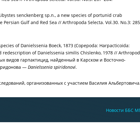
 Libystes senckenberg sp.n., a new species of portunid crab
 Persian Gulf and Red Sea // Arthropoda Selecta. Vol.30. No.3: 28
 species of Danielssenia Boeck, 1873 (Copepoda: Harpacticoida:
d redescription of Danielssenia similis Chislenko, 1978 // Arthropo
новых видов гарпактицид, найденный в Карском и Восточно-
пиридонова —
Danielssenia spiridonovi
.
сследований, организованных с участием Василия Альбертовича
Новости ББС М