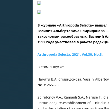
В журнале «Arthropoda Selecta» вышел
Василия Альбертовича Спиридонова — 
таксономии ракообразных. Василий Ал
1992 года участвовал в работе редакц
Arthropoda Selecta. 2021. Vol.30. No.3.
В этом выпуске:
Памяти В.А. Спиридонова. Vassily Albertovic
No.3: 265–266.
Spiridonov V.A., Kamanli S.A., Naruse T., Cl
Portunidae): re-establishment of L. nitidus 
and a description of a new species from the