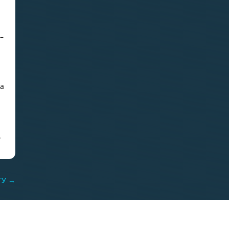
5–
da
.
ГУ
→