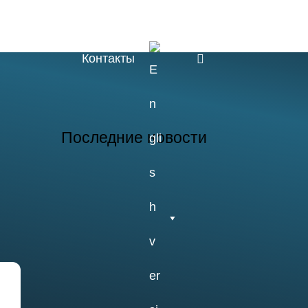
Обучение
Наука
Быт
E
Контакты
n
g
Последние новости
26.07.2026
Отчет о практике
кафедры
микологии и
альгологии 2026