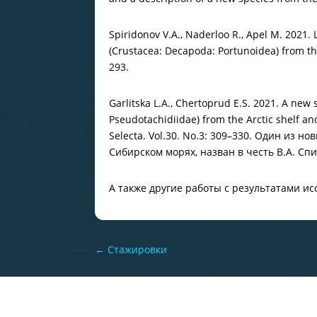
Spiridonov V.A., Naderloo R., Apel M. 2021.
(Crustacea: Decapoda: Portunoidea) from the
293.
Garlitska L.A., Chertoprud E.S. 2021. A new
Pseudotachidiidae) from the Arctic shelf an
Selecta. Vol.30. No.3: 309–330. Один из 
Сибирском морях, назван в честь В.А. С
А также другие работы с результатами и
←
Стажировки