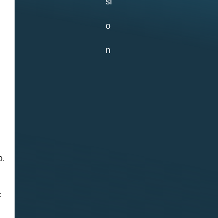
02.07.2026
Самое старое из
сохранившихся
зданий на ББС —
Кубрик
0.
29.06.2026
«Водолазка»
: