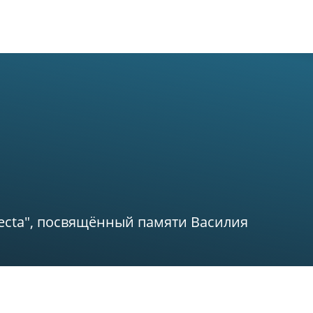
Новости
О биостанции
Возможности
lecta", посвящённый памяти Василия