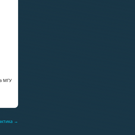
а МГУ
актика
→