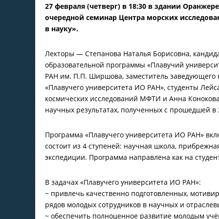
27 февраля (четверг) в 18:30 в здании Оранжере
очередной семинар Центра морских исследова
в науку».
Лекторы — Степанова Наталья Борисовна, кандида
образовательной программы «Плавучий университ
РАН им. П.П. Ширшова, заместитель заведующего
«Плавучего университета ИО РАН», студенты Лейс
космических исследований МФТИ и Анна Конокова 
научных результатах, полученных с прошедшей в 
Программа «Плавучего университета ИО РАН» вклю
состоит из 4 ступеней: научная школа, прибрежна
экспедиции. Программа направлена как на студент
В задачах «Плавучего университета ИО РАН»:
~ привлечь качественно подготовленных, мотиви
рядов молодых сотрудников в научных и отраслев
~ обеспечить полноценное развитие молодым учё