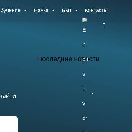
бучение
Наука
Быт
Контакты
E
n
g
Последние новости
26.07.2026
 найти
Отчет о практике
кафедры микологии
и альгологии 2026