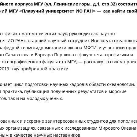
йного корпуса МГУ (ул. Ленинские горы, д.1, стр 32) состоит
ний МГУ «Плавучий университет ИО РАН» — как найти свой
т физико-математических наук, руководитель научно-
ет ИО РАН», старший научный сотрудник Института океанолог
 кафедрой термогидромеханики океана МФТИ, и участники прак
ан Салаватова и Варвара Першина с факультета аэрофизики и
с географического факультета МГУ, — расскажут о своём проек
2019 году прибрежной практики.
чает цикл подготовки научных кадров в области океанологии.
я практика, публикация полученных результатов и морские
ов, так и на молодых учёных.
рованных и искренне заинтересованных студентов для пополне
ых организациях, связанных с исследованием Мирового Океана
ным в качестве научных наставников