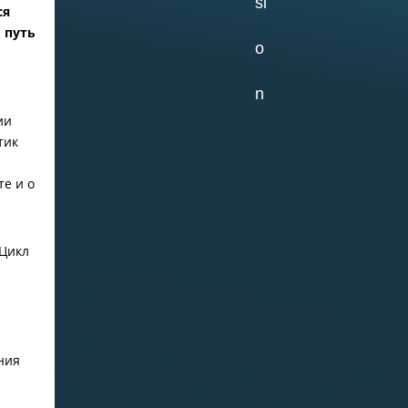
ся
 путь
02.07.2026
ии
Самое старое из
тик
сохранившихся
зданий на ББС —
Кубрик
те и о
 Цикл
29.06.2026
«Водолазка»
ния