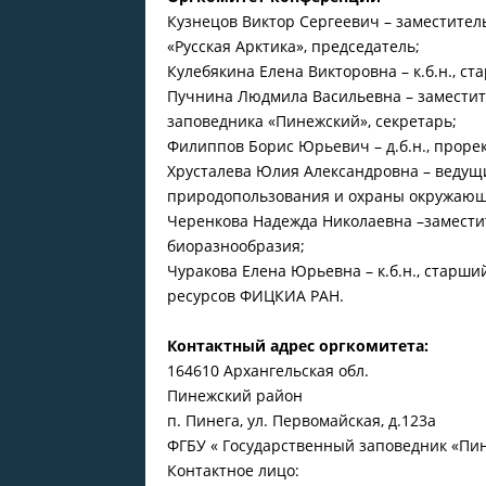
Кузнецов Виктор Сергеевич – заместите
«Русская Арктика», председатель;
Кулебякина Елена Викторовна – к.б.н., с
Пучнина Людмила Васильевна – заместите
заповедника «Пинежский», секретарь;
Филиппов Борис Юрьевич – д.б.н., проре
Хрусталева Юлия Александровна – ведущи
природопользования и охраны окружающ
Черенкова Надежда Николаевна –замести
биоразнообразия;
Чуракова Елена Юрьевна – к.б.н., старш
ресурсов ФИЦКИА РАН.
Контактный адрес оргкомитета:
164610 Архангельская обл.
Пинежский район
п. Пинега, ул. Первомайская, д.123а
ФГБУ « Государственный заповедник «Пи
Контактное лицо: