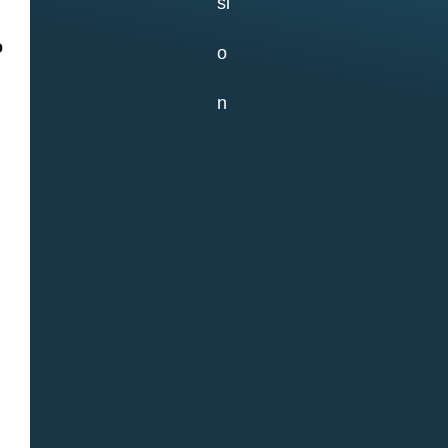
О
02.07.2026
Самое старое из
сохранившихся
зданий на ББС —
Кубрик
29.06.2026
«Водолазка»