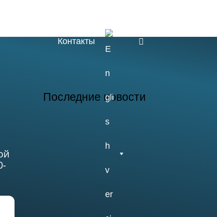
Обучение
Наука
Быт
E
Контакты
n
g
Последние новости
ой
0-
26.07.2026
Отчет о практике
кафедры
микологии и
альгологии 2026