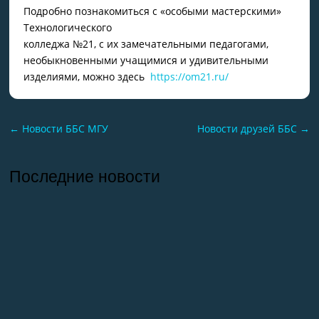
Подробно познакомиться с «особыми мастерскими»
Технологического
колледжа №21, с их замечательными педагогами,
необыкновенными учащимися и удивительными
изделиями, можно здесь
https://om21.ru/
←
Новости ББС МГУ
Новости друзей ББС
→
Последние новости
26.07.2026
Отчет о практике кафедры микологии и
альгологии 2026