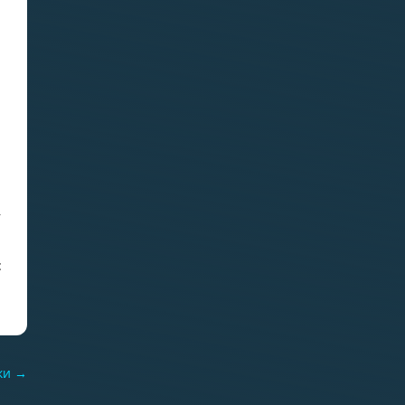
29.06.2026
я
«Водолазка»
,
:
ки
→