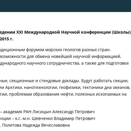
ведении XXI Международной Научной конференции (Школы)
2015 г.
радиционным форумом морских геологов разных стран.
возможности для обмена новейшей научной информацией,
ународного научного сотрудничества, а также для подготовки
е, секционные и стендовые доклады. Будут работать секции,
 Арктики, нанотехнологии, геофизики, тектоники дна океанов,
огии, проблемам образования нефти, полезных ископаемых на
– академик РАН Лисицын Александр Петрович
нции – к.г.-м.н. Шевченко Владимир Петрович
н. Политова Надежда Вячеславовна