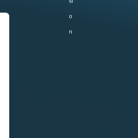
Отчет о практике
кафедры
микологии и
альгологии 2026
02.07.2026
Самое старое из
сохранившихся
зданий на ББС —
Кубрик