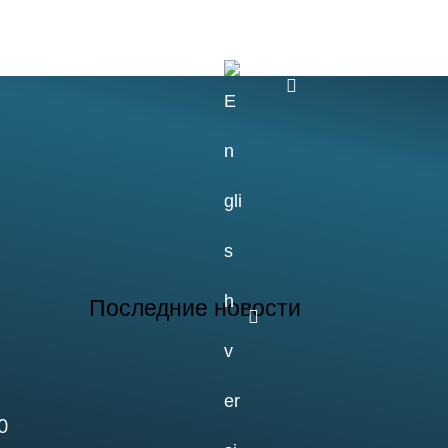
ние
Наука
Быт
Контакты
E
n
g
Последние новости
0
26.07.2026