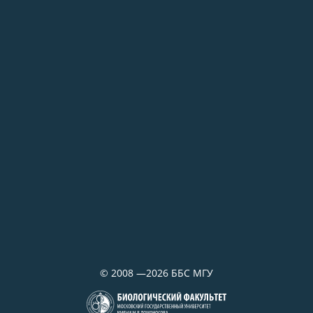
02.07.2026
Самое старое из сохранившихся зданий
на ББС — Кубрик
29.06.2026
«Водолазка»
©
2008 —2026
ББС МГУ