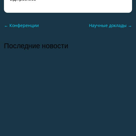
←
Конференции
Научные доклады
→
Последние новости
26.07.2026
Отчет о практике кафедры микологии и
альгологии 2026