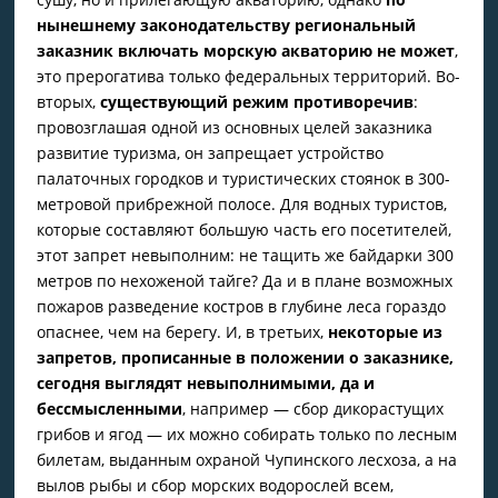
нынешнему законодательству региональный
заказник включать морскую акваторию не может
,
это прерогатива только федеральных территорий. Во-
вторых,
существующий режим противоречив
:
провозглашая одной из основных целей заказника
развитие туризма, он запрещает устройство
палаточных городков и туристических стоянок в 300-
метровой прибрежной полосе. Для водных туристов,
которые составляют большую часть его посетителей,
этот запрет невыполним: не тащить же байдарки 300
метров по нехоженой тайге? Да и в плане возможных
пожаров разведение костров в глубине леса гораздо
опаснее, чем на берегу. И, в третьих,
некоторые из
запретов, прописанные в положении о заказнике,
сегодня выглядят невыполнимыми, да и
бессмысленными
, например — сбор дикорастущих
грибов и ягод — их можно собирать только по лесным
билетам, выданным охраной Чупинского лесхоза, а на
вылов рыбы и сбор морских водорослей всем,