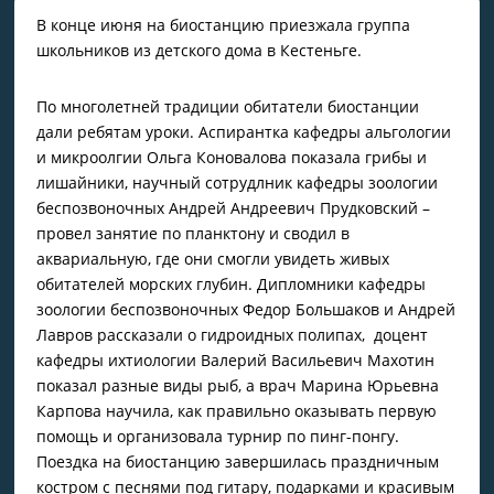
В конце июня на биостанцию приезжала группа
школьников из детского дома в Кестеньге.
По многолетней традиции обитатели биостанции
дали ребятам уроки. Аспирантка кафедры альгологии
и микроолгии Ольга Коновалова показала грибы и
лишайники, научный сотрудлник кафедры зоологии
беспозвоночных Андрей Андреевич Прудковский –
провел занятие по планктону и сводил в
аквариальную, где они смогли увидеть живых
обитателей морских глубин. Дипломники кафедры
зоологии беспозвоночных Федор Большаков и Андрей
Лавров рассказали о гидроидных полипах, доцент
кафедры ихтиологии Валерий Васильевич Махотин
показал разные виды рыб, а врач Марина Юрьевна
Карпова научила, как правильно оказывать первую
помощь и организовала турнир по пинг-понгу.
Поездка на биостанцию завершилась праздничным
костром с песнями под гитару, подарками и красивым