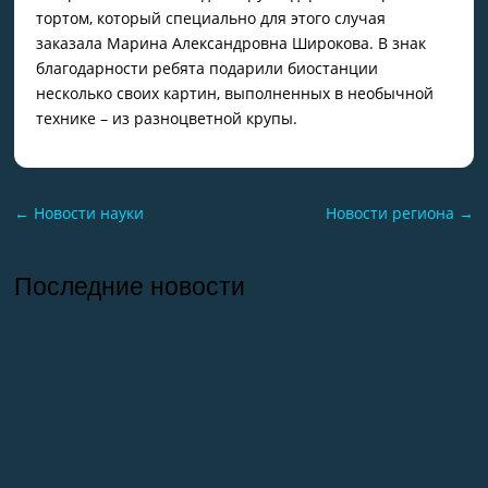
тортом, который специально для этого случая
заказала Марина Александровна Широкова. В знак
благодарности ребята подарили биостанции
несколько своих картин, выполненных в необычной
технике – из разноцветной крупы.
←
Новости науки
Новости региона
→
Последние новости
26.07.2026
Отчет о практике кафедры микологии и
альгологии 2026